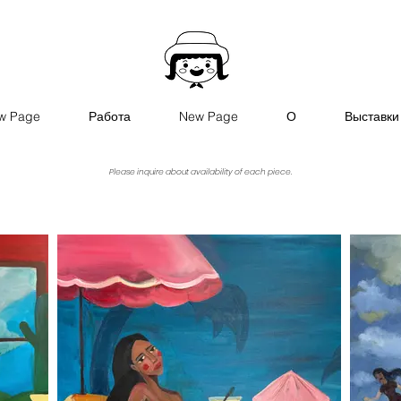
w Page
Работа
New Page
О
Выставки
Please inquire about availability of each piece.